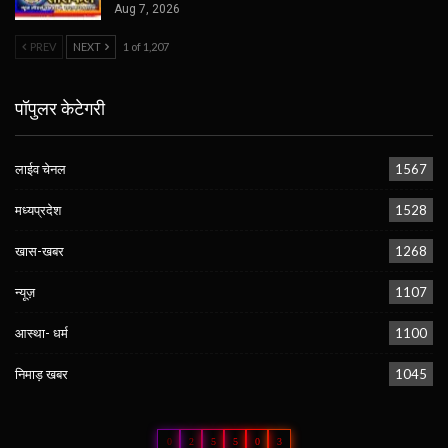
Aug 7, 2026
PREV
NEXT
1 of 1,207
पॉपुलर केटेगरी
लाईव चेनल
1567
मध्यप्रदेश
1528
खास-खबर
1268
न्यूज़
1107
आस्था- धर्म
1100
निमाड़ खबर
1045
0
2
5
5
0
3