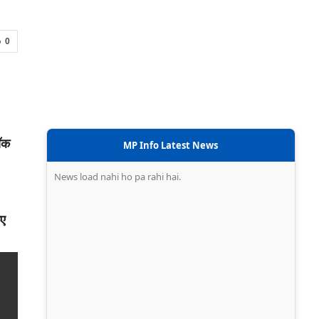
0
मॉक
MP Info Latest News
News load nahi ho pa rahi hai.
िए