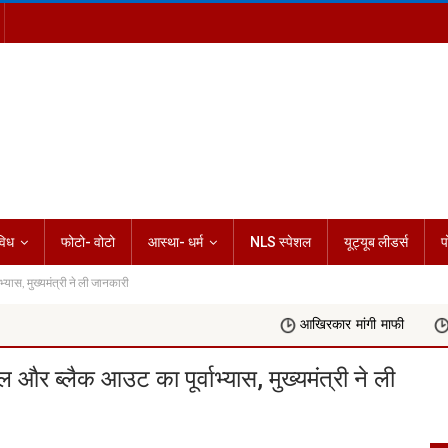
विध
फोटो- वोटो
आस्था- धर्म
NLS स्पेशल
यूट्यूब लीडर्स
प
यास, मुख्यमंत्री ने ली जानकारी
आखिरकार मांगी माफी
Rashifal Today 06
र ब्लैक आउट का पूर्वाभ्यास, मुख्यमंत्री ने ली