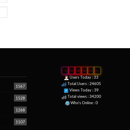
0
2
4
6
0
5
Users Today : 33
Total Users : 24605
1567
Views Today : 39
Total views : 34200
1528
Who's Online : 0
1268
1107