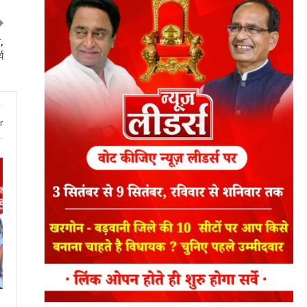
,
य
r