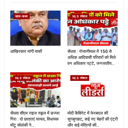
खास-खबर
NLS स्पेशल
आखिरकार मांगी माफी
सेंधवा : रोजानीमाल में 150 से
अधिक आदिवासी परिवारों को मिले
वन अधिकार पट्टे, जनजातीय…
NLS स्पेशल
NLS स्पेशल
सेंधवा सीएम राइज स्कूल में छज्जा
मोदी कैबिनेट में फेरबदल की
गिरा : दो छात्राएं घायल, विधायक
सुगबुगाहट, कई नए चेहरों की एंट्री
मोंटू सोलंकी ने…
और कई मंत्रियों की…