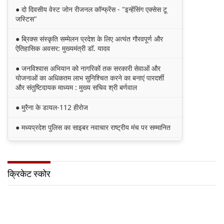
● दो दिवसीय वेस्ट जोन रीजनल कॉन्फ्रेंस - "इन्हेंसिंग एक्सेस टू
जस्टिस"
● ब्रिक्स संस्कृति सम्मेलन प्रदेश के लिए अत्यंत गौरवपूर्ण और
ऐतिहासिक अवसर: मुख्यमंत्री डॉ. यादव
● जनविश्वास अभियान को नागरिकों तक सरकारी सेवाओं और
योजनाओं का अधिकतम लाभ सुनिश्चित करने का बनाएं पारदर्शी
और संतुष्टिदायक माध्यम : मुख्य सचिव श्री बर्णवाल
● मुरैना के डायल-112 हीरोज
● मध्यप्रदेश पुलिस का साइबर नवाचार राष्ट्रीय मंच पर सम्मानित
● मध्यप्रदेश की खुशी का भारतीय फेंसिंग टीम में चयन
● तेंदुए के अवैध शिकार एवं तस्करी मामले में एमपी एसटीएसएफ ने
क्रिकेट स्कोर
8वें शिकारी को किया गिरफ्तार
● मध्यप्रदेश पॉवर जनरेटिंग कम्पनी के निदेशक (वाणिज्य)
कार्यालय को मिला आईएसओ प्रमाणीकरण