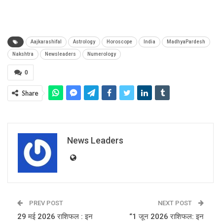
Aajkarashifal
Astrology
Horoscope
India
MadhyaPardesh
Nakshtra
Newsleaders
Numerology
0
Share
News Leaders
PREV POST
NEXT POST
29 मई 2026 राशिफल : इन
“1 जून 2026 राशिफल: इन