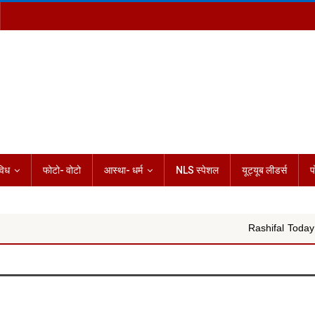
विध
फोटो- वोटो
आस्था- धर्म
NLS स्पेशल
यूट्यूब लीडर्स
प
Rashifal Today 08 अगस्त 2026 