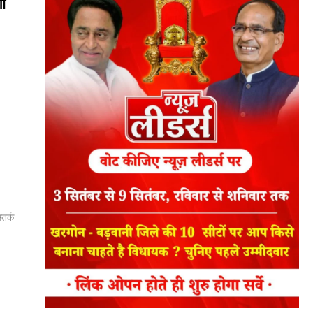
ी
तर्क