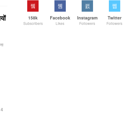
यों
158k
Facebook
Instagram
Twitter
Subscribers
Likes
Followers
Followers
हना
 4