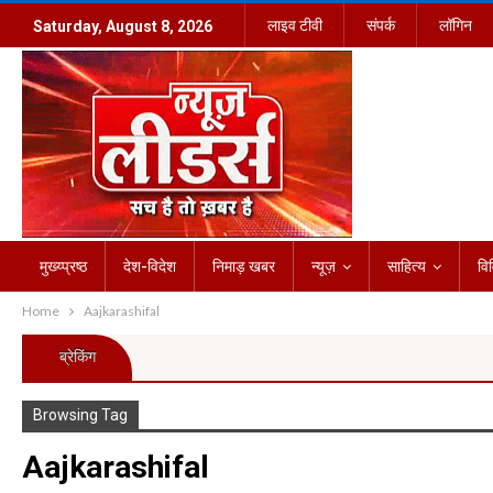
लाइव टीवी
संपर्क
लॉगिन
Saturday, August 8, 2026
मुख्य्प्रष्ठ
देश-विदेश
निमाड़ खबर
न्यूज़
साहित्य
वि
Home
Aajkarashifal
ब्रेकिंग
Browsing Tag
Aajkarashifal