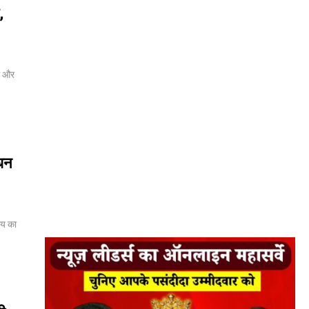
,
ी और
धन
्य का