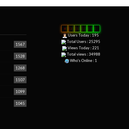
0
2
5
2
9
5
Users Today : 195
Total Users : 25295
1567
Views Today : 221
Total views : 34988
1528
Who's Online : 1
1268
1107
1099
1045