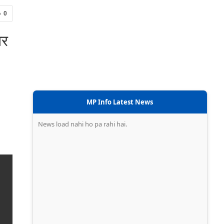
0
िर
MP Info Latest News
News load nahi ho pa rahi hai.