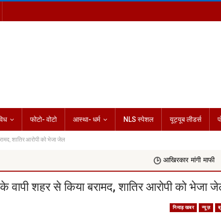
विध
फोटो- वोटो
आस्था- धर्म
NLS स्पेशल
यूट्यूब लीडर्स
प
ामद, शातिर आरोपी को भेजा जेल
आखिरकार मांगी माफी
Rashifal Tod
 वापी शहर से किया बरामद, शातिर आरोपी को भेजा ज
निमाड़ खबर
न्यूज़
ब