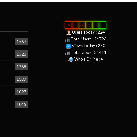
0
2
4
7
9
6
Users Today : 224
Total Users : 24796
1567
Views Today : 250
Total views : 34411
1528
Who's Online : 4
1268
1107
1097
1045