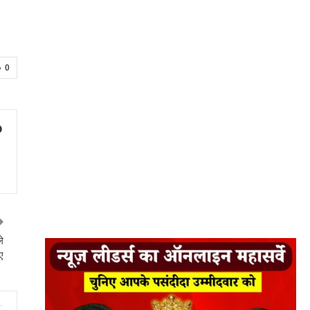
0
े
ए