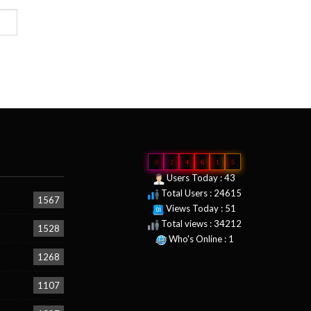
0
2
4
6
1
5
Users Today : 43
Total Users : 24615
1567
Views Today : 51
Total views : 34212
1528
Who's Online : 1
1268
1107