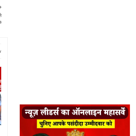
े
s
r