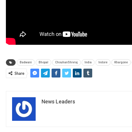
Badwani
Bhopal
ChouhanShivraj
India
Indore
Khargone
Share
News Leaders