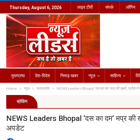
लाइव टीवी
संपर्क
लॉगिन
Thursday, August 6, 2026
मुख्य्प्रष्ठ
देश-विदेश
निमाड़ खबर
न्यूज़
साहित्य
वि
Home
न्यूज़
मध्यप्रदेश
NEWS Leaders Bhopal ‘दस का दम’ मप्र की ख़बरें, प्रदेश में क्
ब्रेकिंग
NEWS Leaders Bhopal ‘दस का दम’ मप्र की ख़बरें, 
अपडेट