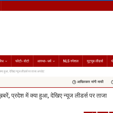
विध
फोटो- वोटो
आस्था- धर्म
NLS स्पेशल
यूट्यूब लीडर्स
प
या हुआ, देखिए न्यूज लीडर्स पर ताजा अपडेट
आखिरकार मांगी माफी
Rashifal Today
प्रदेश में क्या हुआ, देखिए न्यूज लीडर्स पर ताजा