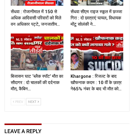
सेंधवा : रोजानीमाल में 150 से
सेंधवा सीएम राइज स्कूल में छज्जा
अधिक आदिवासी परिवारों को मिले
गिरा : दो छात्राएं घायल, विधायक
वन अधिकार पट्टे, जनजातीय…
मोंटू सोलंकी ने…
NLS स्पेशल
NLS स्पेशल
बिजासन घाट ‘ब्लैक स्पॉट’ मौत का
Khargone : रिजल्ट के बाद
सौदागर : दो चालकों की दर्दनाक
खौफनाक कदम : 10 वीं के छात्र
मौत, कैबिन…
ने65% नंबर के बाद भी मौत को…
PREV
NEXT
LEAVE A REPLY