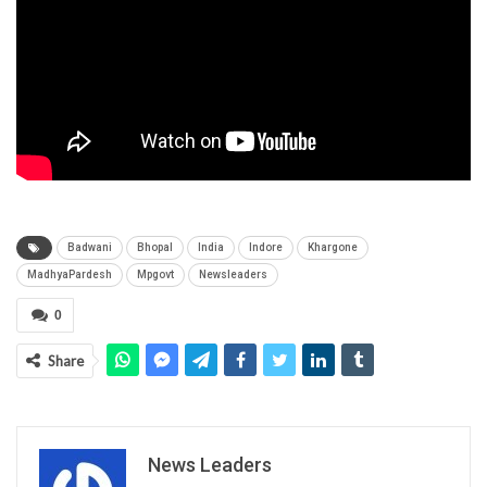
Badwani
Bhopal
India
Indore
Khargone
MadhyaPardesh
Mpgovt
Newsleaders
0
Share
News Leaders