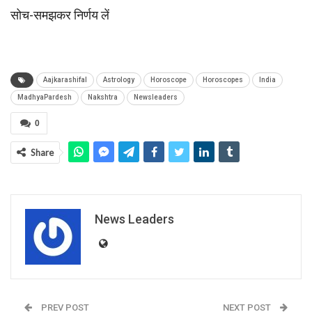
सोच-समझकर निर्णय लें
Aajkarashifal
Astrology
Horoscope
Horoscopes
India
MadhyaPardesh
Nakshtra
Newsleaders
0
Share
News Leaders
PREV POST
NEXT POST