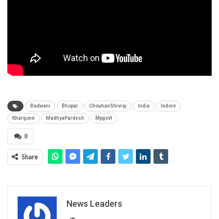
Badwani
Bhopal
ChouhanShivraj
India
Indore
Khargone
MadhyaPardesh
Mpgovt
0
Share
News Leaders