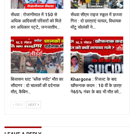
सेंधवा : रोजानीमाल में 150 से
सेंधवा सीएम राइज स्कूल में छज्जा
अधिक आदिवासी परिवारों को मिले
गिरा : दो छात्राएं घायल, विधायक
वन अधिकार पट्टे, जनजातीय…
मोंटू सोलंकी ने…
NLS स्पेशल
NLS स्पेशल
बिजासन घाट ‘ब्लैक स्पॉट’ मौत का
Khargone : रिजल्ट के बाद
सौदागर : दो चालकों की दर्दनाक
खौफनाक कदम : 10 वीं के छात्र
मौत, कैबिन…
ने65% नंबर के बाद भी मौत को…
PREV
NEXT