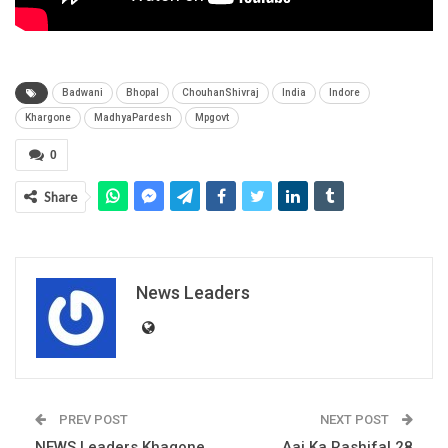
Badwani
Bhopal
ChouhanShivraj
India
Indore
Khargone
MadhyaPardesh
Mpgovt
0
Share
News Leaders
PREV POST
NEXT POST
NEWS Leaders Khagone
Aaj Ka Rashifal 28