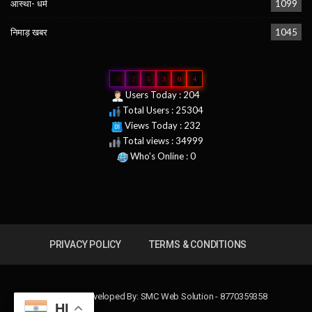
आस्था- धर्म
1099
निमाड़ खबर
1045
0
2
5
3
0
4
Users Today : 204
Total Users : 25304
Views Today : 232
Total views : 34999
Who's Online : 0
PRIVACY POLICY
TERMS & CONDITIONS
Design & Developed By:
SMC Web Solution - 8770359358
HI