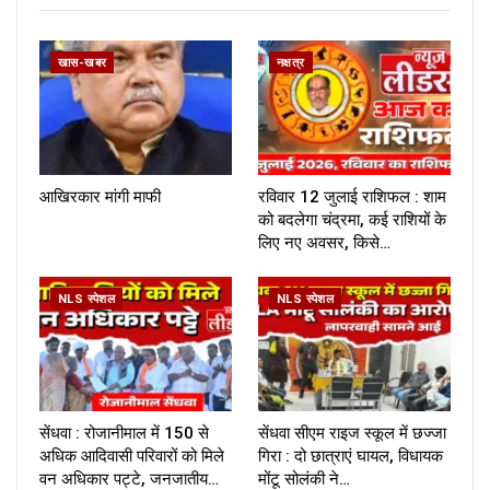
खास-खबर
नक्षत्र
आखिरकार मांगी माफी
रविवार 12 जुलाई राशिफल : शाम
को बदलेगा चंद्रमा, कई राशियों के
लिए नए अवसर, किसे…
NLS स्पेशल
NLS स्पेशल
सेंधवा : रोजानीमाल में 150 से
सेंधवा सीएम राइज स्कूल में छज्जा
अधिक आदिवासी परिवारों को मिले
गिरा : दो छात्राएं घायल, विधायक
वन अधिकार पट्टे, जनजातीय…
मोंटू सोलंकी ने…