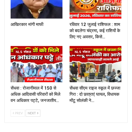
आखिरकार मांगी माफी
रविवार 12 जुलाई राशिफल : शाम
को बदलेगा चंद्रमा, कई राशियों के
लिए नए अवसर, किसे…
NLS स्पेशल
NLS स्पेशल
सेंधवा : रोजानीमाल में 150 से
सेंधवा सीएम राइज स्कूल में छज्जा
अधिक आदिवासी परिवारों को मिले
गिरा : दो छात्राएं घायल, विधायक
वन अधिकार पट्टे, जनजातीय…
मोंटू सोलंकी ने…
PREV
NEXT