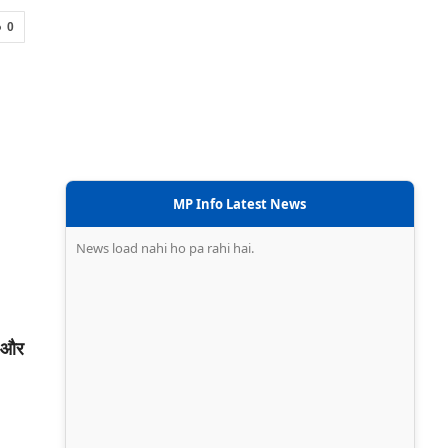
0
MP Info Latest News
News load nahi ho pa rahi hai.
ल और