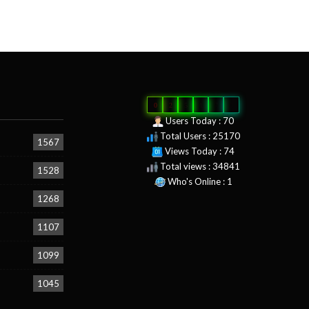
0
2
5
1
7
0
Users Today : 70
Total Users : 25170
1567
Views Today : 74
Total views : 34841
1528
Who's Online : 1
1268
1107
1099
1045