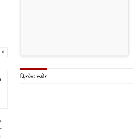
।
0
क्रिकेट स्कोर
म
न