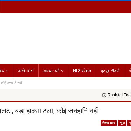
विध
फोटो- वोटो
आस्था- धर्म
NLS स्पेशल
यूट्यूब लीडर्स
प
 कोई जनहानि नही
Rashifal Today 08 अगस्त 2026
टा, बड़ा हादसा टला, कोई जनहानि नही
निमाड़ खबर
न्यूज़
ब