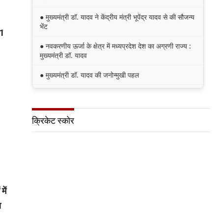
● मुख्यमंत्री डॉ. यादव ने केंद्रीय मंत्री भूपेंद्र यादव से की सौजन्य
भेंट
 1
● नवकरणीय ऊर्जा के क्षेत्र में मध्यप्रदेश देश का अग्रणी राज्य :
मुख्यमंत्री डॉ. यादव
● मुख्यमंत्री डॉ. यादव की जनोन्मुखी पहल
● मुख्यमंत्री डॉ. यादव ने पूर्व विदेश मंत्री श्रीमती सुषमा स्वराज
की पुण्यतिथि पर श्रद्धांजलि अर्पित की
क्रिकेट स्कोर
● जन-कल्याणकारी तथा हितग्राही मूलक योजनाओं को अधिक
प्रभावी बनाने के लिए अनुशंसाएं देने उच्च स्तरीय समिति गठित
● मध्यप्रदेश में सृजन संवाद अभियान का शुभारंभ
ें
ा