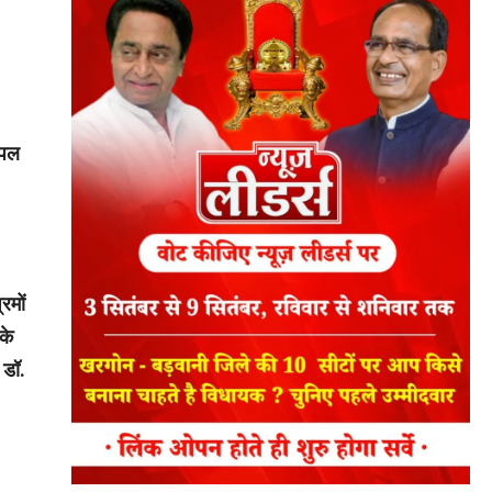
्पल
रमों
के
 डॉ.