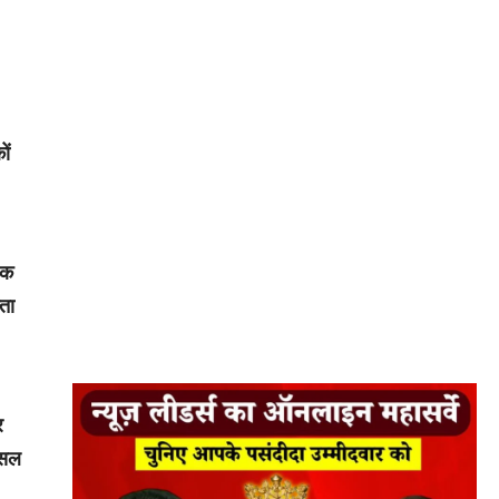
ों
रक
ता
र
फसल