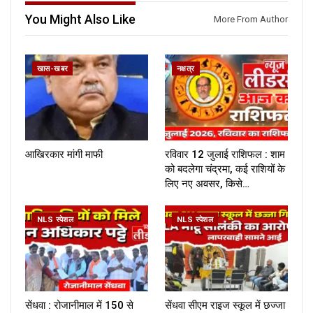
You Might Also Like
More From Author
खास-खबर
नक्षत्र
आखिरकार मांगी माफी
रविवार 12 जुलाई राशिफल : शाम
को बदलेगा चंद्रमा, कई राशियों के
लिए नए अवसर, किसे…
NLS स्पेशल
NLS स्पेशल
सेंधवा : रोजानीमाल में 150 से
सेंधवा सीएम राइज स्कूल में छज्जा