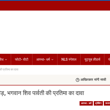
विध
फोटो- वोटो
आस्था- धर्म
NLS स्पेशल
यूट्यूब लीडर्स
प
ी प्रतिमा का दावा
आखिरकार मांगी माफी
Rashifal Today
, भगवान शिव पार्वती की प्रतिमा का दावा
आस्था- धर्म
ब्रेकिंग
मध्यप