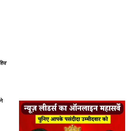
 शिव
ने