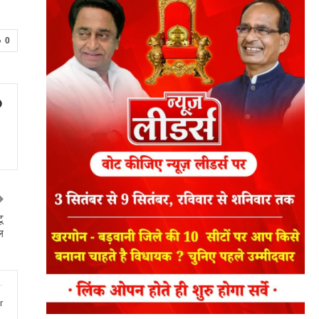
0
ू
ल
r