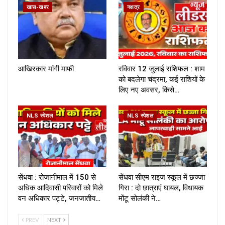
खास-खबर
नक्षत्र
आखिरकार मांगी माफी
रविवार 12 जुलाई राशिफल : शाम
को बदलेगा चंद्रमा, कई राशियों के
लिए नए अवसर, किसे…
NLS स्पेशल
NLS स्पेशल
सेंधवा : रोजानीमाल में 150 से
सेंधवा सीएम राइज स्कूल में छज्जा
अधिक आदिवासी परिवारों को मिले
गिरा : दो छात्राएं घायल, विधायक
वन अधिकार पट्टे, जनजातीय…
मोंटू सोलंकी ने…
PREV
NEXT