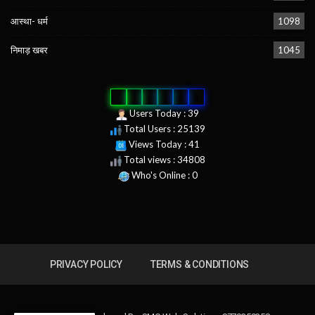
आस्था- धर्म
1098
निमाड़ खबर
1045
0
2
5
1
3
9
Users Today : 39
Total Users : 25139
Views Today : 41
Total views : 34808
Who's Online : 0
PRIVACY POLICY
TERMS & CONDITIONS