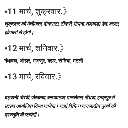
▪︎11 मार्च, शुक्रवार.》
शुक्रवार को मेणीमाता, बोकराटा, ठीकरी, मोयदा, तलवाड़ा डेब, वरला,
झोपाली से होगी।
▪︎12 मार्च, शनिवार.》
गंधावल, ओझर, भागसुर, वझर, खेतिया, मटली
▪︎13 मार्च, रविवार.》
बड़वानी, चैरवी, पोखल्या, बरूफाटक, पानसेमल, सेंधवा, इन्द्रपुर में
उत्सव आयोजित किया जायेगा। जहां विभिन्न जनजातीय नृत्यों की
प्रस्तुति दी जायेगी।