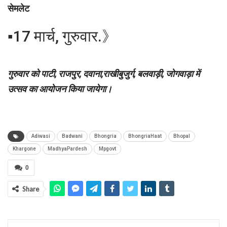
सेमलेट
▪︎17 मार्च, गुरुवार.》
गुरुवार को पाटी, राजपुर, दवाना,राखीबुजुर्ग, बलवाड़ी, जोगवाड़ा में
उत्सव का आयोजन किया जायेगा।
Adiwasi
Badwani
Bhongria
BhongriaHaat
Bhopal
Khargone
MadhyaPardesh
Mpgovt
0
Share