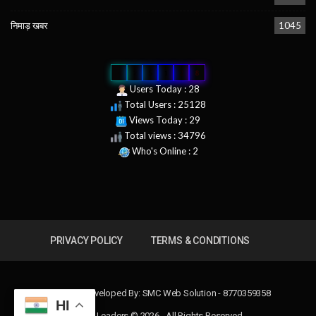
निमाड़ खबर
1045
0
2
5
1
2
8
Users Today : 28
Total Users : 25128
Views Today : 29
Total views : 34796
Who's Online : 2
PRIVACY POLICY
TERMS & CONDITIONS
Design & Developed By:
SMC Web Solution - 8770359358
HI
News Leaders © 2026 - All Rights Reserved.