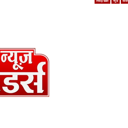
निमाड़ खबर
न्यूज़
मध्यप