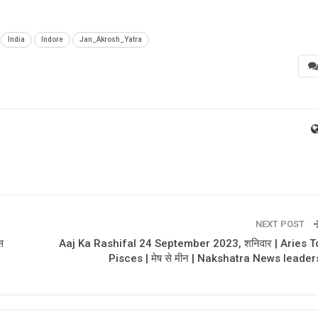
India
Indore
Jan_Akrosh_Yatra
NEXT POST
स
Aaj Ka Rashifal 24 September 2023, शनिवार | Aries T
Pisces | मेष से मीन | Nakshatra News leader