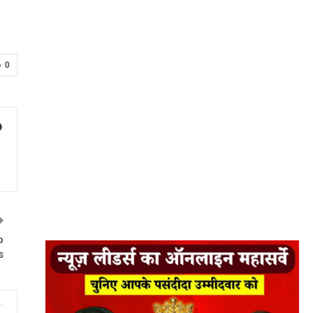
0
o
s