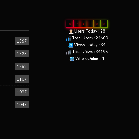
0
2
4
6
0
0
Users Today : 28
Total Users : 24600
1567
Views Today : 34
Total views : 34195
1528
Who's Online : 1
1268
1107
1097
1045