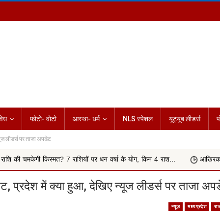
विध
फोटो- वोटो
आस्था- धर्म
NLS स्पेशल
यूट्यूब लीडर्स
प
यूज लीडर्स पर ताजा अपडेट
? 7 राशियों पर धन वर्षा के योग, किन 4 राश...
आखिरकार मांगी माफी
रदेश में क्या हुआ, देखिए न्यूज लीडर्स पर ताजा अप
न्यूज़
मध्यप्रदेश
रा