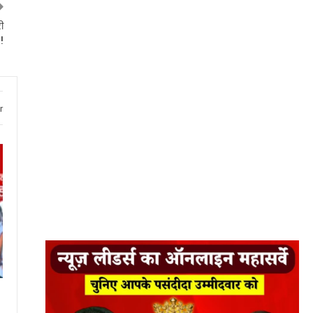
ी
!
r