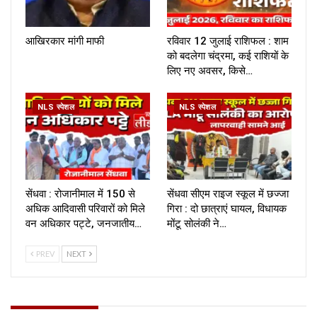
आखिरकार मांगी माफी
रविवार 12 जुलाई राशिफल : शाम
को बदलेगा चंद्रमा, कई राशियों के
लिए नए अवसर, किसे…
NLS स्पेशल
NLS स्पेशल
सेंधवा : रोजानीमाल में 150 से
सेंधवा सीएम राइज स्कूल में छज्जा
अधिक आदिवासी परिवारों को मिले
गिरा : दो छात्राएं घायल, विधायक
वन अधिकार पट्टे, जनजातीय…
मोंटू सोलंकी ने…
PREV
NEXT