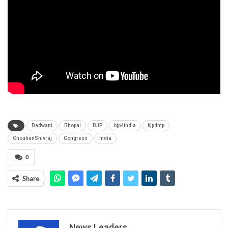
Badwani
Bhopal
BJP
bjp4india
bjp4mp
ChouhanShivraj
Congress
India
0
Share
News Leaders