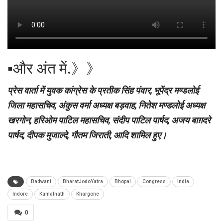
▪︎और अंत में.》》
प्रेस वार्ता में युवक कांग्रेस के प्रतीक सिंह पंवार, भूपेंद्र मण्डलोई
जिला महासचिव, अंकुस वर्मा अध्यक्ष बड़वाह, नितेश मण्डलोई अध्यक्ष
खरगोन, हरिओम पाटिल महासचिव, संदीप पाटिल पार्षद, अजय बाग़दरे
पार्षद, दीपक मुजाल्दे, गौतम जिराती, आदि शामिल हुए।
Badwani
BharatJodoYatra
Bhopal
Congress
India
Indore
Kamalnath
Khargone
0