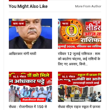
You Might Also Like
More From Author
खास-खबर
नक्षत्र
आखिरकार मांगी माफी
रविवार 12 जुलाई राशिफल : शाम
को बदलेगा चंद्रमा, कई राशियों के
लिए नए अवसर, किसे…
NLS स्पेशल
NLS स्पेशल
सेंधवा : रोजानीमाल में 150 से
सेंधवा सीएम राइज स्कूल में छज्जा