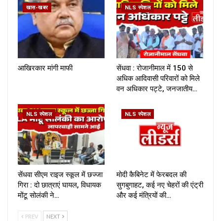
खास-खबर
NLS स्पेशल
आखिरकार मांगी माफी
सेंधवा : रोजानीमाल में 150 से
अधिक आदिवासी परिवारों को मिले
वन अधिकार पट्टे, जनजातीय…
NLS स्पेशल
NLS स्पेशल
सेंधवा सीएम राइज स्कूल में छज्जा
मोदी कैबिनेट में फेरबदल की
गिरा : दो छात्राएं घायल, विधायक
सुगबुगाहट, कई नए चेहरों की एंट्री
मोंटू सोलंकी ने…
और कई मंत्रियों की…
PREV
NEXT