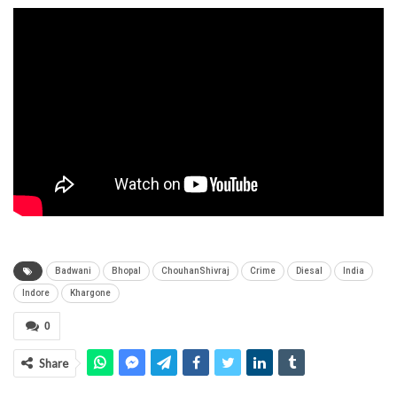
Badwani
Bhopal
ChouhanShivraj
Crime
Diesal
India
Indore
Khargone
0
Share