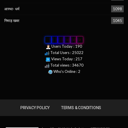
आस्था- धर्म
1098
निमाड़ खबर
1045
0
2
5
0
2
2
Users Today : 190
Total Users : 25022
Views Today : 217
Total views : 34670
Who's Online : 2
PRIVACY POLICY
TERMS & CONDITIONS