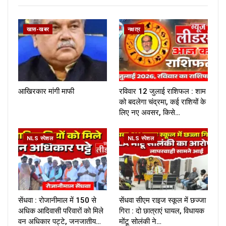
खास-खबर
नक्षत्र
आखिरकार मांगी माफी
रविवार 12 जुलाई राशिफल : शाम
को बदलेगा चंद्रमा, कई राशियों के
लिए नए अवसर, किसे…
NLS स्पेशल
NLS स्पेशल
सेंधवा : रोजानीमाल में 150 से
सेंधवा सीएम राइज स्कूल में छज्जा
अधिक आदिवासी परिवारों को मिले
गिरा : दो छात्राएं घायल, विधायक
वन अधिकार पट्टे, जनजातीय…
मोंटू सोलंकी ने…