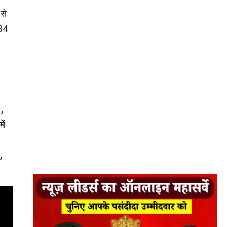
 से
 34
1,
ें
,