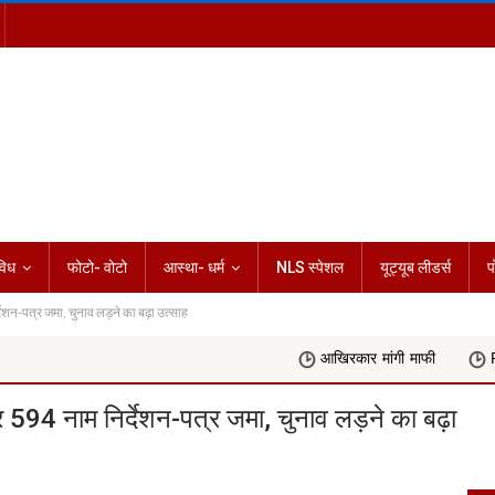
विध
फोटो- वोटो
आस्था- धर्म
NLS स्पेशल
यूट्यूब लीडर्स
प
न-पत्र जमा, चुनाव लड़ने का बढ़ा उत्साह
आखिरकार मांगी माफी
Rashifal Today 06 अग
94 नाम निर्देशन-पत्र जमा, चुनाव लड़ने का बढ़ा