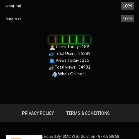
आस्था- धर्म
1099
निमाड़ खबर
1045
0
2
5
2
8
9
Users Today : 189
Total Users : 25289
Views Today : 215
Total views : 34982
Who's Online : 1
PRIVACY POLICY
TERMS & CONDITIONS
Design & Developed By:
SMC Web Solution - 8770359358