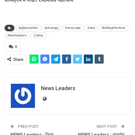
Aajkarashifal
Astrology
Horoscope
India
MadhyaPardesh
Newsleaders
Zodiac
0
Share
News Leaders
PREV POST
NEXT POST
NEWS Leaders : जिला
NEWS Leaders : खरगोन