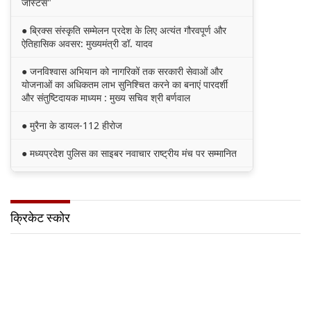
जस्टिस"
● ब्रिक्स संस्कृति सम्मेलन प्रदेश के लिए अत्यंत गौरवपूर्ण और
ऐतिहासिक अवसर: मुख्यमंत्री डॉ. यादव
● जनविश्वास अभियान को नागरिकों तक सरकारी सेवाओं और
योजनाओं का अधिकतम लाभ सुनिश्चित करने का बनाएं पारदर्शी
और संतुष्टिदायक माध्यम : मुख्य सचिव श्री बर्णवाल
● मुरैना के डायल-112 हीरोज
● मध्यप्रदेश पुलिस का साइबर नवाचार राष्ट्रीय मंच पर सम्मानित
● मध्यप्रदेश की खुशी का भारतीय फेंसिंग टीम में चयन
● तेंदुए के अवैध शिकार एवं तस्करी मामले में एमपी एसटीएसएफ ने
क्रिकेट स्कोर
8वें शिकारी को किया गिरफ्तार
● मध्यप्रदेश पॉवर जनरेटिंग कम्पनी के निदेशक (वाणिज्य)
कार्यालय को मिला आईएसओ प्रमाणीकरण