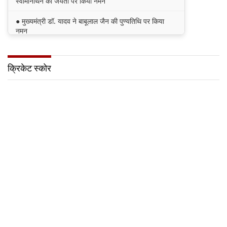
स्वामीनाथन की जयंती पर किया नमन
● मुख्यमंत्री डॉ. यादव ने बाबूलाल जैन की पुण्यतिथि पर किया
नमन
● मुख्यमंत्री डॉ. यादव ने गुरुदेव रवीन्द्रनाथ टैगोर की पुण्यतिथि
पर की श्रद्धांजलि अर्पित
क्रिकेट स्कोर