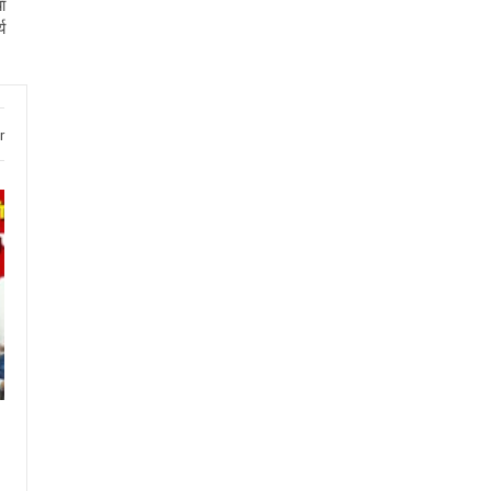
ा
य
r