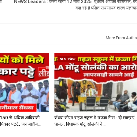
ा
NEWS Leaders : कैसा रहेगा 12 मार्च 2025 बुधवार आपका राशिफल, क्य
कह रहे है पंडित राधामाधव शरण यज्ञाचार्
More From Autho
NLS स्पेशल
में 150 से अधिक आदिवासी
सेंधवा सीएम राइज स्कूल में छज्जा गिरा : दो छात्राएं
 अधिकार पट्टे, जनजातीय…
घायल, विधायक मोंटू सोलंकी ने…