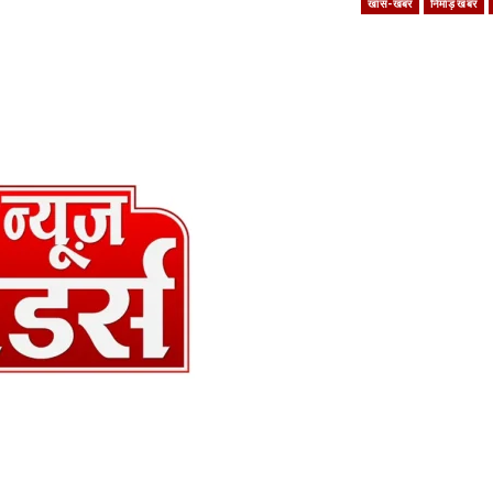
खास-खबर
निमाड़ खबर