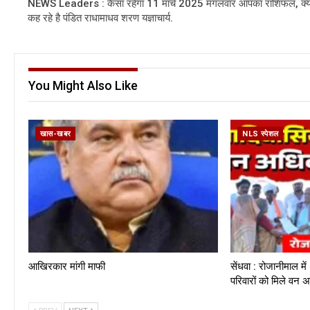
NEWS Leaders : कैसा रहेगा 11 मार्च 2025 मंगलवार आपका राशिफल, क्य
कह रहे है पंडित राधामाधव शरण यज्ञाचार्य.
You Might Also Like
खास-खबर
NLS स्पेशल
आखिरकार मांगी माफी
सेंधवा : रोजानीमाल 
परिवारों को मिले वन