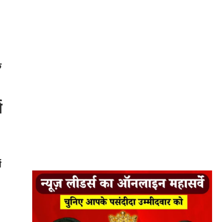
े
ग
स