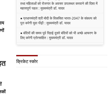
तथा महिलाओं को रोजगार के अवसर उपलब्धर करवाने की दिशा में
महत्वपूर्ण पहल : मुख्यमंत्री डॉ. यादव
● प्रधानमंत्री श्री मोदी के विकसित भारत-2047 के संकल्प को
साय
पूरा करेगी युवा पीढ़ी : मुख्यमंत्री डॉ. यादव
णों
● बंदियों की समय पूर्व रिहाई दूसरे बंदियों को भी अच्छे आचरण के
लिए करेगी प्रोत्साहित : मुख्यमंत्री डॉ. यादव
● किसानों का कल्याण ही हमारा लक्ष्य : मुख्यमंत्री डॉ. यादव
● छिंदवाड़ा को औद्योगिक हब बनाने की दिशा में तेज होंगे प्रयास :
क्रिकेट स्कोर
हत
मुख्यमंत्री डॉ. यादव
● जन सेवा में संवेदनशीलता ही सुशासन की पहचान : मुख्यमंत्री
डॉ. यादव
ं
● प्रशिक्षु छात्राएं आत्मविश्वास रखें, तकनीकी दक्षता के साथ
जकों
अपनी जड़ों से जुड़े : मुख्यमंत्री डॉ. यादव