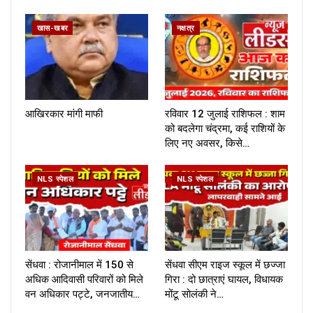
खास-खबर
नक्षत्र
आखिरकार मांगी माफी
रविवार 12 जुलाई राशिफल : शाम
को बदलेगा चंद्रमा, कई राशियों के
लिए नए अवसर, किसे…
NLS स्पेशल
NLS स्पेशल
सेंधवा : रोजानीमाल में 150 से
सेंधवा सीएम राइज स्कूल में छज्जा
अधिक आदिवासी परिवारों को मिले
गिरा : दो छात्राएं घायल, विधायक
वन अधिकार पट्टे, जनजातीय…
मोंटू सोलंकी ने…