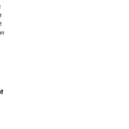
ी
े
ं
 कर
ों