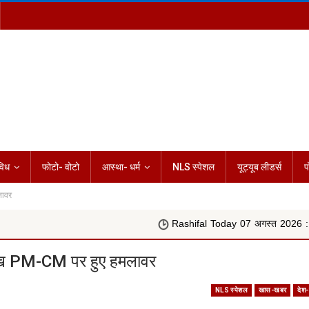
विध
फोटो- वोटो
आस्था- धर्म
NLS स्पेशल
यूट्यूब लीडर्स
प
मलावर
Rashifal Today 07 अगस्त 2026 : आज किस राशि की चमकेगी
जर देख PM-CM पर हुए हमलावर
NLS स्पेशल
खास-खबर
देश-