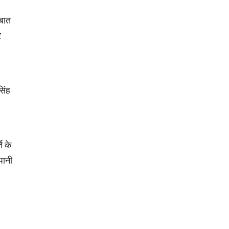
 बात
र
सिंह
ि के
पानी