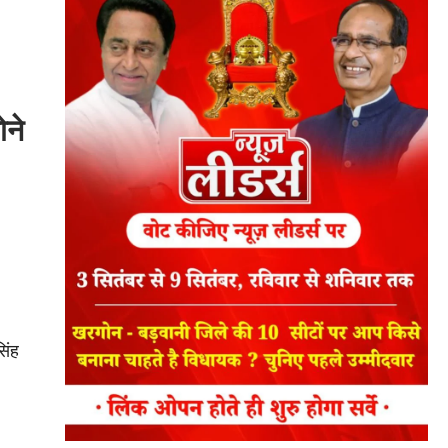
ोने
सिंह