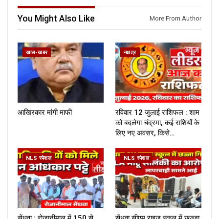
You Might Also Like
More From Author
खास-खबर
नक्षत्र
आखिरकार मांगी माफी
रविवार 12 जुलाई राशिफल : शाम
को बदलेगा चंद्रमा, कई राशियों के
लिए नए अवसर, किसे…
NLS स्पेशल
NLS स्पेशल
सेंधवा : रोजानीमाल में 150 से
सेंधवा सीएम राइज स्कूल में छज्जा