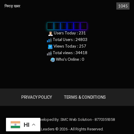
निमाड़ खबर
1045
0
2
4
8
0
3
Users Today : 231
Total Users : 24803
Views Today : 257
Total views : 34418
Who's Online : 0
PRIVACY POLICY
TERMS & CONDITIONS
Design & Developed By:
SMC Web Solution - 8770359358
HI
News Leaders © 2026 - All Rights Reserved.