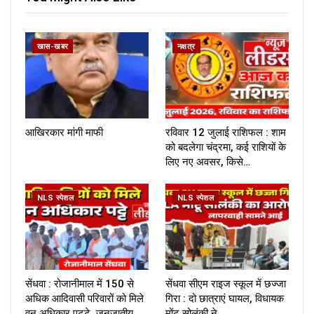
खास-खबर
नक्षत्र
आखिरकार मांगी माफी
रविवार 12 जुलाई राशिफल : शाम
को बदलेगा चंद्रमा, कई राशियों के
लिए नए अवसर, किसे…
NLS स्पेशल
NLS स्पेशल
सेंधवा : रोजानीमाल में 150 से
सेंधवा सीएम राइज स्कूल में छज्जा
अधिक आदिवासी परिवारों को मिले
गिरा : दो छात्राएं घायल, विधायक
वन अधिकार पट्टे, जनजातीय…
मोंटू सोलंकी ने…