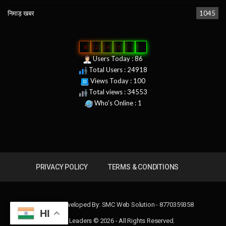
निमाड़ खबर
1045
0
2
4
9
1
8
Users Today : 86
Total Users : 24918
Views Today : 100
Total views : 34553
Who's Online : 1
PRIVACY POLICY
TERMS & CONDITIONS
Design & Developed By:
SMC Web Solution - 8770359358
HI
News Leaders © 2026 - All Rights Reserved.