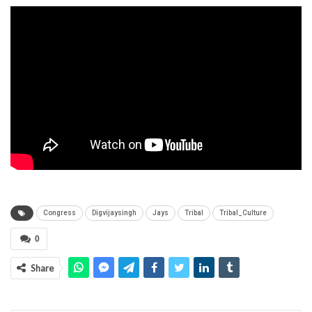
Congress
Digvijaysingh
Jays
Tribal
Tribal_Culture
0
Share