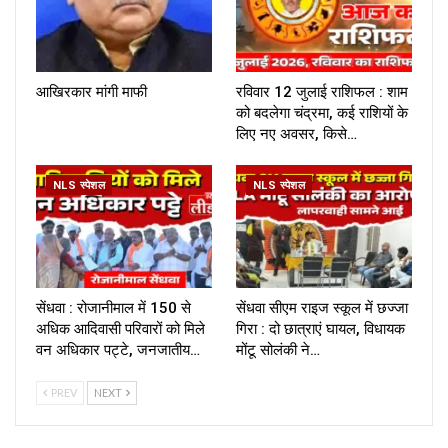
आखिरकार मांगी माफी
रविवार 12 जुलाई राशिफल : शाम
को बदलेगा चंद्रमा, कई राशियों के
लिए नए अवसर, किसे…
NLS स्पेशल
NLS स्पेशल
सेंधवा : रोजानीमाल में 150 से
सेंधवा सीएम राइज स्कूल में छज्जा
अधिक आदिवासी परिवारों को मिले
गिरा : दो छात्राएं घायल, विधायक
वन अधिकार पट्टे, जनजातीय…
मोंटू सोलंकी ने…
PREV
NEXT