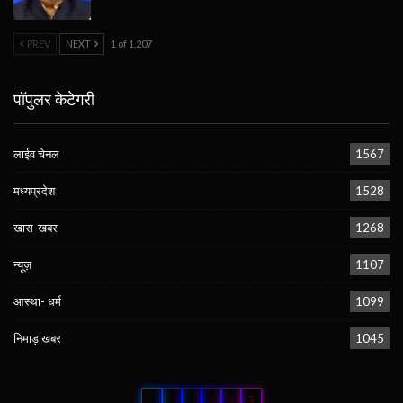
PREV
NEXT
1 of 1,207
पॉपुलर केटेगरी
लाईव चेनल
1567
मध्यप्रदेश
1528
खास-खबर
1268
न्यूज़
1107
आस्था- धर्म
1099
निमाड़ खबर
1045
0
2
5
2
5
5