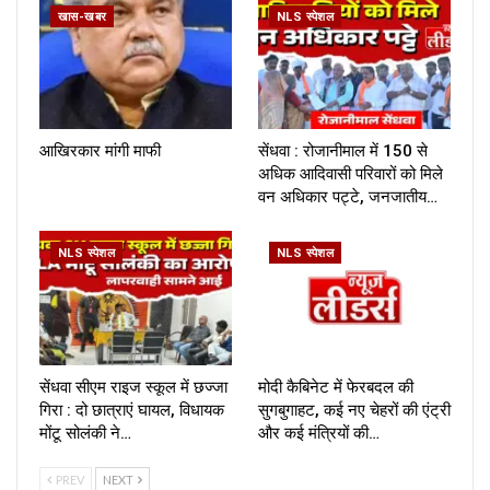
खास-खबर
NLS स्पेशल
आखिरकार मांगी माफी
सेंधवा : रोजानीमाल में 150 से
अधिक आदिवासी परिवारों को मिले
वन अधिकार पट्टे, जनजातीय…
NLS स्पेशल
NLS स्पेशल
सेंधवा सीएम राइज स्कूल में छज्जा
मोदी कैबिनेट में फेरबदल की
गिरा : दो छात्राएं घायल, विधायक
सुगबुगाहट, कई नए चेहरों की एंट्री
मोंटू सोलंकी ने…
और कई मंत्रियों की…
PREV
NEXT