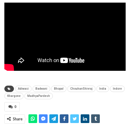
Adiwasi
Badwani
Bhopal
ChouhanShivraj
India
Indore
Khargone
MadhyaPardesh
0
Share