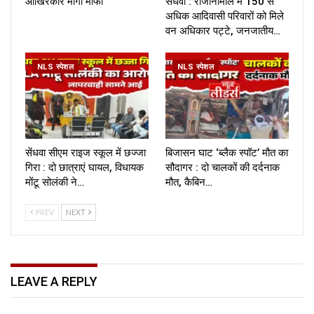
आखिरकार मांगी माफी
सेंधवा : रोजानीमाल में 150 से
अधिक आदिवासी परिवारों को मिले
वन अधिकार पट्टे, जनजातीय…
NLS स्पेशल
NLS स्पेशल
सेंधवा सीएम राइज स्कूल में छज्जा
बिजासन घाट ‘ब्लैक स्पॉट’ मौत का
गिरा : दो छात्राएं घायल, विधायक
सौदागर : दो चालकों की दर्दनाक
मोंटू सोलंकी ने…
मौत, कैबिन…
PREV
NEXT
LEAVE A REPLY