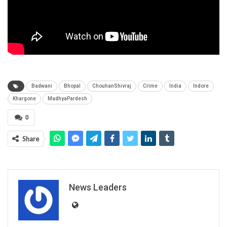
Badwani
Bhopal
ChouhanShivraj
Crime
India
Indore
Khargone
MadhyaPardesh
0
Share
News Leaders