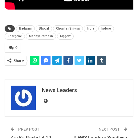
Badwani
Bhopal
ChouhanShivraj
India
Indore
Khargone
MadhyaPardesh
Mpgovt
0
Share
News Leaders
PREV POST
NEXT POST
Aaj Ka Rashifal 10
NEWS Leaders Sendhwa