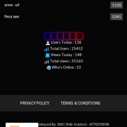
आस्था- धर्म
1100
निमाड़ खबर
1045
0
2
5
4
5
2
Users Today : 136
Total Users : 25452
Views Today : 148
Total views : 35160
Who's Online : 10
PRIVACY POLICY
TERMS & CONDITIONS
Design & Developed By:
SMC Web Solution - 8770359358