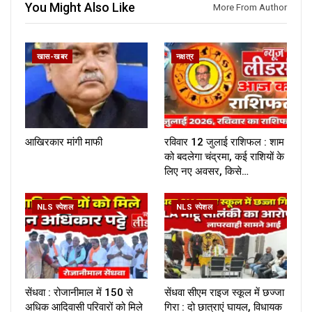
You Might Also Like
More From Author
खास-खबर
नक्षत्र
आखिरकार मांगी माफी
रविवार 12 जुलाई राशिफल : शाम
को बदलेगा चंद्रमा, कई राशियों के
लिए नए अवसर, किसे…
NLS स्पेशल
NLS स्पेशल
सेंधवा : रोजानीमाल में 150 से
सेंधवा सीएम राइज स्कूल में छज्जा
अधिक आदिवासी परिवारों को मिले
गिरा : दो छात्राएं घायल, विधायक