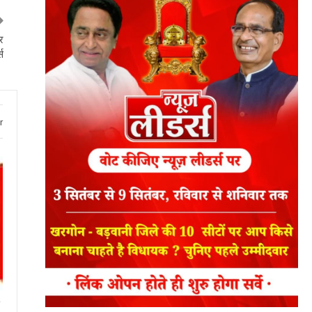
र
स
r