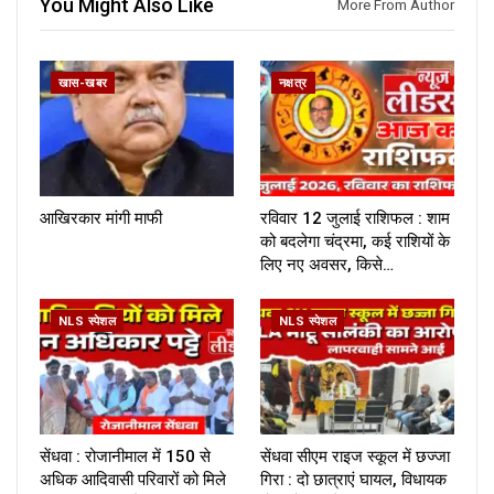
You Might Also Like
More From Author
खास-खबर
नक्षत्र
आखिरकार मांगी माफी
रविवार 12 जुलाई राशिफल : शाम
को बदलेगा चंद्रमा, कई राशियों के
लिए नए अवसर, किसे…
NLS स्पेशल
NLS स्पेशल
सेंधवा : रोजानीमाल में 150 से
सेंधवा सीएम राइज स्कूल में छज्जा
अधिक आदिवासी परिवारों को मिले
गिरा : दो छात्राएं घायल, विधायक