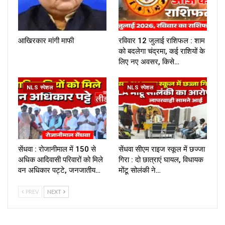
आखिरकार मांगी माफी
रविवार 12 जुलाई राशिफल : शाम
को बदलेगा चंद्रमा, कई राशियों के
लिए नए अवसर, किसे…
NLS स्पेशल
NLS स्पेशल
सेंधवा : रोजानीमाल में 150 से
सेंधवा सीएम राइज स्कूल में छज्जा
अधिक आदिवासी परिवारों को मिले
गिरा : दो छात्राएं घायल, विधायक
वन अधिकार पट्टे, जनजातीय…
मोंटू सोलंकी ने…
PREV
NEXT