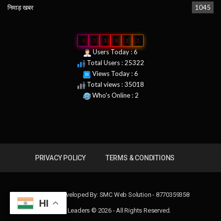
निमाड़ खबर
1045
0
2
5
3
2
2
Users Today : 6
Total Users : 25322
Views Today : 6
Total views : 35018
Who's Online : 2
PRIVACY POLICY
TERMS & CONDITIONS
Design & Developed By:
SMC Web Solution - 8770359358
HI
News Leaders © 2026 - All Rights Reserved.