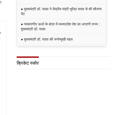
ा
● मुख्यमंत्री डॉ. यादव ने केंद्रीय मंत्री भूपेंद्र यादव से की सौजन्य
भेंट
● नवकरणीय ऊर्जा के क्षेत्र में मध्यप्रदेश देश का अग्रणी राज्य :
मुख्यमंत्री डॉ. यादव
r
● मुख्यमंत्री डॉ. यादव की जनोन्मुखी पहल
● मुख्यमंत्री डॉ. यादव ने पूर्व विदेश मंत्री श्रीमती सुषमा स्वराज
की पुण्यतिथि पर श्रद्धांजलि अर्पित की
क्रिकेट स्कोर
● जन-कल्याणकारी तथा हितग्राही मूलक योजनाओं को अधिक
प्रभावी बनाने के लिए अनुशंसाएं देने उच्च स्तरीय समिति गठित
● मध्यप्रदेश में सृजन संवाद अभियान का शुभारंभ