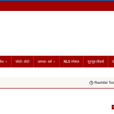
विध
फोटो- वोटो
आस्था- धर्म
NLS स्पेशल
यूट्यूब लीडर्स
प
Rashifal Today 07 अगस्त 202
क