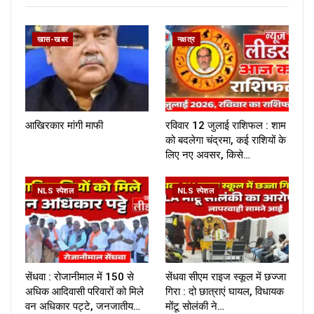
खास-खबर
नक्षत्र
आखिरकार मांगी माफी
रविवार 12 जुलाई राशिफल : शाम
को बदलेगा चंद्रमा, कई राशियों के
लिए नए अवसर, किसे…
NLS स्पेशल
NLS स्पेशल
सेंधवा : रोजानीमाल में 150 से
सेंधवा सीएम राइज स्कूल में छज्जा
अधिक आदिवासी परिवारों को मिले
गिरा : दो छात्राएं घायल, विधायक
वन अधिकार पट्टे, जनजातीय…
मोंटू सोलंकी ने…