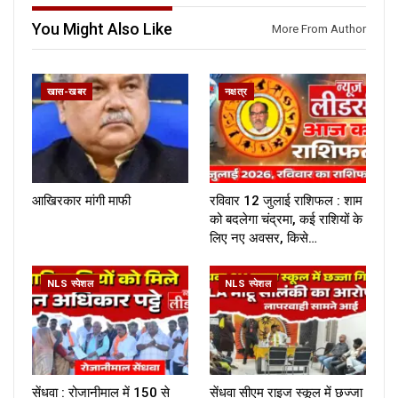
You Might Also Like
More From Author
खास-खबर
नक्षत्र
आखिरकार मांगी माफी
रविवार 12 जुलाई राशिफल : शाम
को बदलेगा चंद्रमा, कई राशियों के
लिए नए अवसर, किसे…
NLS स्पेशल
NLS स्पेशल
सेंधवा : रोजानीमाल में 150 से
सेंधवा सीएम राइज स्कूल में छज्जा