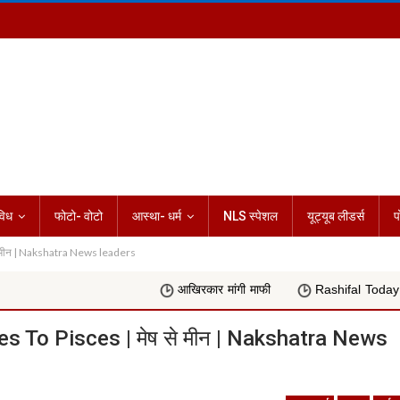
विध
फोटो- वोटो
आस्था- धर्म
NLS स्पेशल
यूट्यूब लीडर्स
प
से मीन | Nakshatra News leaders
आखिरकार मांगी माफी
Rashifal Today 06 अगस्त 2026 : 
ies To Pisces | मेष से मीन | Nakshatra News