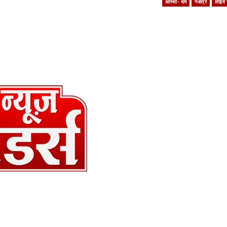
आस्था- धर्म
नक्षत्र
लाईव 