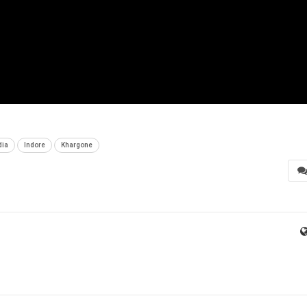
dia
Indore
Khargone