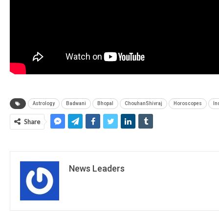
Astrology
Badwani
Bhopal
ChouhanShivraj
Horoscopes
In
Share
News Leaders