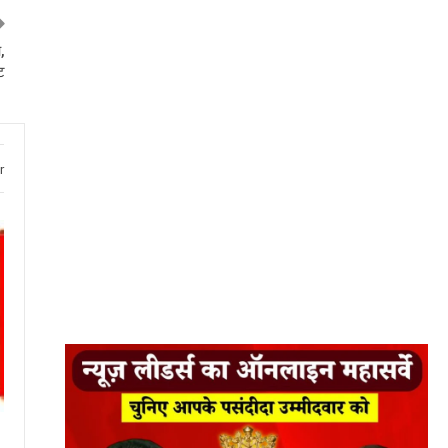
,
ट
r