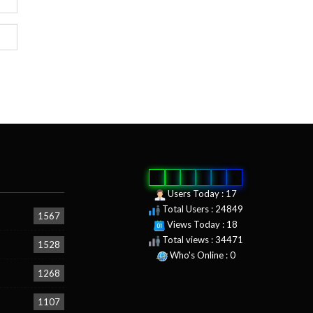
0
2
4
8
4
9
Users Today : 17
Total Users : 24849
1567
Views Today : 18
Total views : 34471
1528
Who's Online : 0
1268
1107