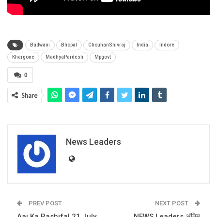
Badwani
Bhopal
ChouhanShivraj
India
Indore
Khargone
MadhyaPardesh
Mpgovt
0
Share
News Leaders
PREV POST
NEXT POST
Aaj Ka Rashifal 21 July
NEWS Leaders अंतिम