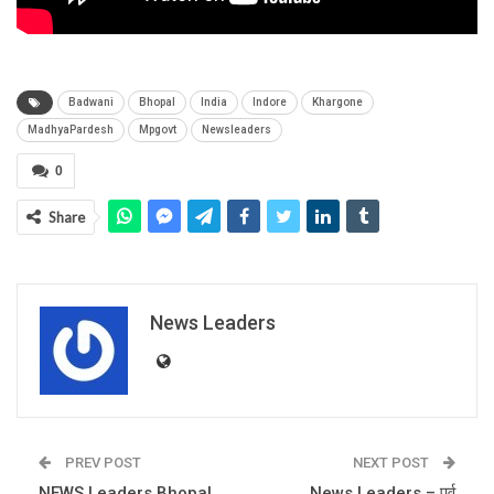
Badwani
Bhopal
India
Indore
Khargone
MadhyaPardesh
Mpgovt
Newsleaders
0
Share
News Leaders
PREV POST
NEXT POST
NEWS Leaders Bhopal
News Leaders – पूर्व